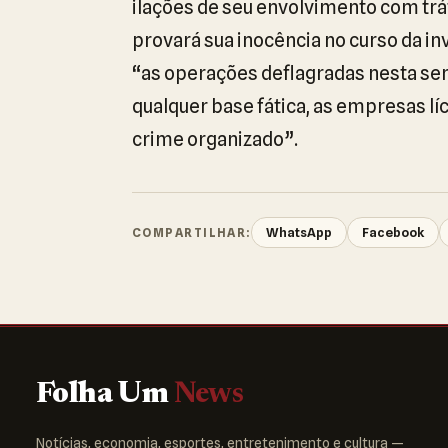
ilações de seu envolvimento com trá
provará sua inocência no curso da in
“as operações deflagradas nesta se
qualquer base fática, as empresas l
crime organizado”.
WhatsApp
Facebook
COMPARTILHAR:
Folha Um
News
Notícias, economia, esportes, entretenimento e cultura —