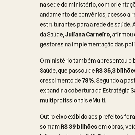
na sede do ministério, com orientaç
andamento de convênios, acesso a 
estruturantes para a rede de saúde. 
da Saúde,
Juliana Carneiro
, afirmou
gestores na implementação das polít
O ministério também apresentou o b
Saúde, que passou de
R$ 35,3 bilhõe
crescimento de
78%
. Segundo a pas
expandir a cobertura da Estratégia S
multiprofissionais eMulti.
Outro eixo exibido aos prefeitos fo
somam
R$ 39 bilhões
em obras, veíc