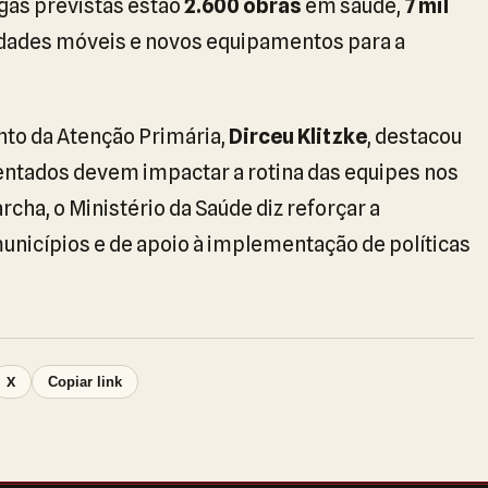
egas previstas estão
2.600 obras
em saúde,
7 mil
idades móveis e novos equipamentos para a
to da Atenção Primária,
Dirceu Klitzke
, destacou
ntados devem impactar a rotina das equipes nos
rcha, o Ministério da Saúde diz reforçar a
nicípios e de apoio à implementação de políticas
X
Copiar link