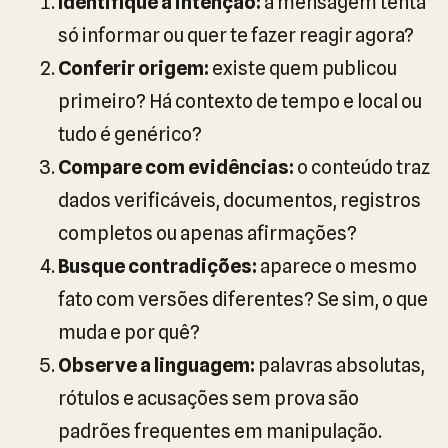
Identifique a intenção:
a mensagem tenta
só informar ou quer te fazer reagir agora?
Conferir origem:
existe quem publicou
primeiro? Há contexto de tempo e local ou
tudo é genérico?
Compare com evidências:
o conteúdo traz
dados verificáveis, documentos, registros
completos ou apenas afirmações?
Busque contradições:
aparece o mesmo
fato com versões diferentes? Se sim, o que
muda e por quê?
Observe a linguagem:
palavras absolutas,
rótulos e acusações sem prova são
padrões frequentes em manipulação.