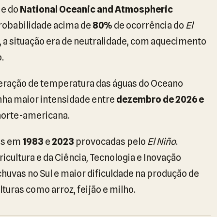
 e do
National Oceanic and Atmospheric
robabilidade acima de
80%
de ocorrência do
El
 a situação era de neutralidade, com aquecimento
.
teração de temperatura das águas do Oceano
tenha maior intensidade entre
dezembro de 2026 e
 norte-americana.
es em
1983
e
2023
provocadas pelo
El Niño
.
ricultura e da Ciência, Tecnologia e Inovação
huvas no Sul e maior dificuldade na produção de
turas como arroz, feijão e milho.