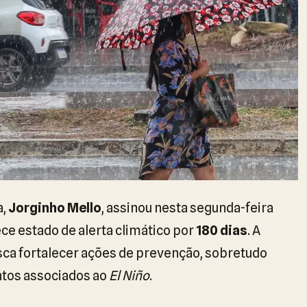
a,
Jorginho Mello
, assinou nesta segunda-feira
ce estado de alerta climático por
180 dias
. A
sca fortalecer ações de prevenção, sobretudo
ntos associados ao
El Niño
.