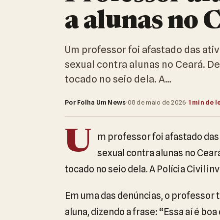
a alunas no 
Um professor foi afastado das ati
sexual contra alunas no Ceará. De
tocado no seio dela. A…
Por Folha Um News
·
08 de maio de 2026
·
1 min de l
U
m professor foi afastado das
sexual contra alunas no Cear
tocado no seio dela. A Polícia Civil in
Em uma das denúncias, o professor t
aluna, dizendo a frase: “Essa aí é b