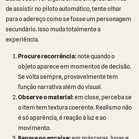
de assistir no piloto automático, tente olhar
para o adereço como se fosse um personagem
secundário. Isso muda totalmente a
experiência.
Procure recorrência:
note quando o
objeto aparece em momentos de decisão.
Se volta sempre, provavelmente tem
função narrativa além do visual.
Observe o material:
em close, perceba se
o item tem textura coerente. Realismo não
é só aparência, é reação à luz e ao
movimento.
Repare no encaixe:
em máscaras, luvas e