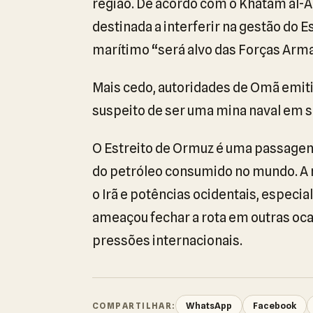
região. De acordo com o Khatam al-A
destinada a interferir na gestão do E
marítimo “será alvo das Forças Arma
Mais cedo, autoridades de Omã emit
suspeito de ser uma mina naval em su
O Estreito de Ormuz é uma passagem
do petróleo consumido no mundo. A r
o Irã e potências ocidentais, especi
ameaçou fechar a rota em outras oc
pressões internacionais.
WhatsApp
Facebook
COMPARTILHAR: