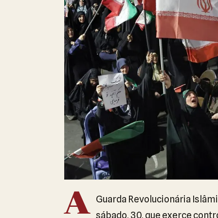
A
Guarda Revolucionária Islâmic
sábado, 30, que exerce contro