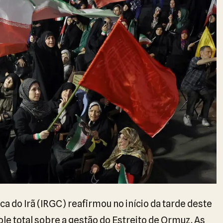
a do Irã (IRGC) reafirmou no início da tarde deste
le total sobre a gestão do Estreito de Ormuz. As