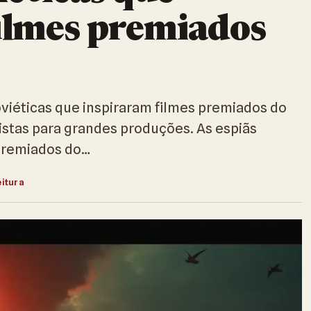
ilmes premiados
oviéticas que inspiraram filmes premiados do
istas para grandes produções. As espiãs
 premiados do…
eitura