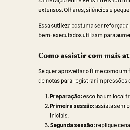
A interação entre Kenshin e Kaoru mo
extensos. Olhares, silêncios e pequ
Essa sutileza costuma ser reforçada 
bem-executados utilizam para aumen
Como assistir com mais a
Se quer aproveitar o filme como um f
de notas para registrar impressões
Preparação:
escolha um local tr
Primeira sessão:
assista sem p
iniciais.
Segunda sessão:
replique cena