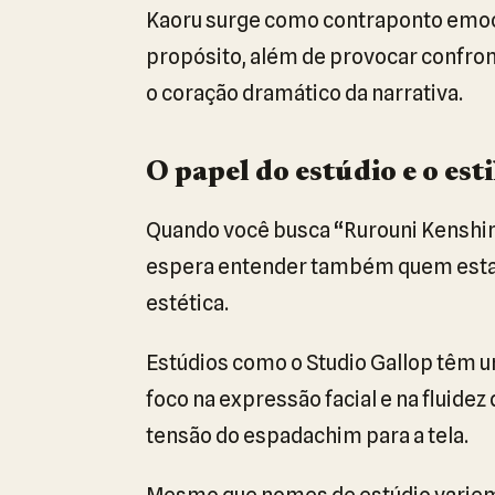
Kaoru surge como contraponto emoc
propósito, além de provocar confron
o coração dramático da narrativa.
O papel do estúdio e o esti
Quando você busca “Rurouni Kenshin
espera entender também quem estava
estética.
Estúdios como o Studio Gallop têm um
foco na expressão facial e na fluide
tensão do espadachim para a tela.
Mesmo que nomes de estúdio variem 