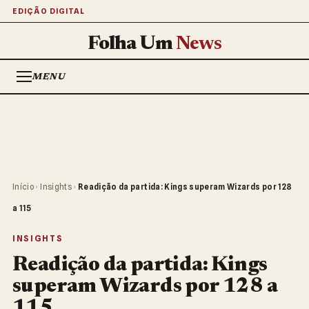
EDIÇÃO DIGITAL
Folha Um
News
MENU
Início
›
Insights
›
Readição da partida: Kings superam Wizards por 128
a 115
INSIGHTS
Readição da partida: Kings
superam Wizards por 128 a
115