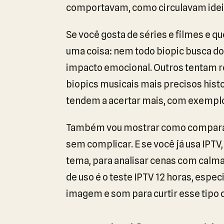
comportavam, como circulavam ideias
Se você gosta de séries e filmes e qu
uma coisa: nem todo biopic busca do
impacto emocional. Outros tentam re
biopics musicais mais precisos hist
tendem a acertar mais, com exemplos 
Também vou mostrar como comparar 
sem complicar. E se você já usa IPTV
tema, para analisar cenas com calma
de uso é o teste IPTV 12 horas, espe
imagem e som para curtir esse tipo d