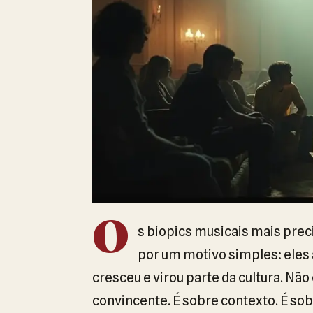
O
s biopics musicais mais pre
por um motivo simples: eles
cresceu e virou parte da cultura. N
convincente. É sobre contexto. É so