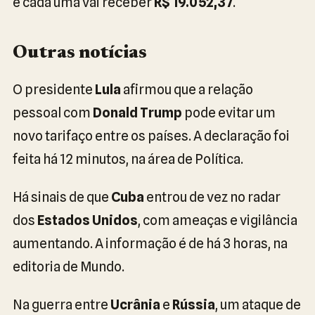
e cada uma vai receber
R$ 19.052,37
.
Outras notícias
O presidente
Lula
afirmou que a relação
pessoal com
Donald Trump
pode evitar um
novo tarifaço entre os países. A declaração foi
feita há 12 minutos, na área de Política.
Há sinais de que
Cuba
entrou de vez no radar
dos
Estados Unidos
, com ameaças e vigilância
aumentando. A informação é de há 3 horas, na
editoria de Mundo.
Na guerra entre
Ucrânia
e
Rússia
, um ataque de