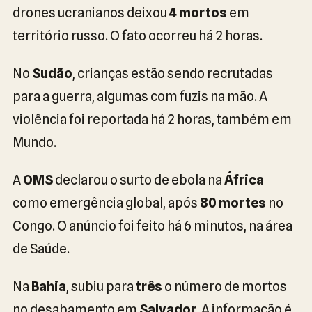
drones ucranianos deixou
4 mortos
em
território russo. O fato ocorreu há 2 horas.
No
Sudão
, crianças estão sendo recrutadas
para a guerra, algumas com fuzis na mão. A
violência foi reportada há 2 horas, também em
Mundo.
A
OMS
declarou o surto de ebola na
África
como emergência global, após
80 mortes
no
Congo. O anúncio foi feito há 6 minutos, na área
de Saúde.
Na
Bahia
, subiu para
três
o número de mortos
no desabamento em
Salvador
. A informação é