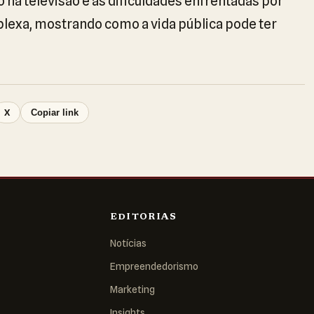
 na televisão e as dificuldades enfrentadas por
plexa, mostrando como a vida pública pode ter
X
Copiar link
EDITORIAS
Notícias
Empreendedorismo
Marketing
Insights