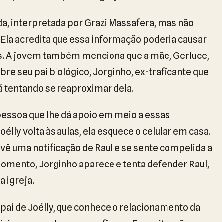
nda, interpretada por Grazi Massafera, mas não
. Ela acredita que essa informação poderia causar
das. A jovem também menciona que a mãe, Gerluce,
e seu pai biológico, Jorginho, ex-traficante que
á tentando se reaproximar dela.
pessoa que lhe dá apoio em meio a essas
lly volta às aulas, ela esquece o celular em casa.
a, vê uma notificação de Raul e se sente compelida a
momento, Jorginho aparece e tenta defender Raul,
a igreja.
o pai de Joélly, que conhece o relacionamento da