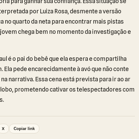
ória para ganhar sua confiança. Essa situação se
nterpretada por Luiza Rosa, desmente a versão
ca no quarto da neta para encontrar mais pistas
. A jovem chega bem no momento da investigação e
aul é o pai do bebê que ela espera e compartilha
 Ela pede encarecidamente à avó que não conte
a narrativa. Essa cena está prevista para ir ao ar
Globo, prometendo cativar os telespectadores com
s.
X
Copiar link