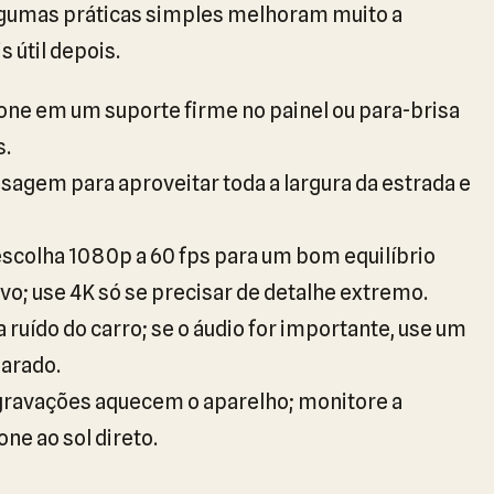
 algumas práticas simples melhoram muito a
 útil depois.
one em um suporte firme no painel ou para-brisa
s.
agem para aproveitar toda a largura da estrada e
scolha 1080p a 60 fps para um bom equilíbrio
vo; use 4K só se precisar de detalhe extremo.
ruído do carro; se o áudio for importante, use um
arado.
gravações aquecem o aparelho; monitore a
ne ao sol direto.