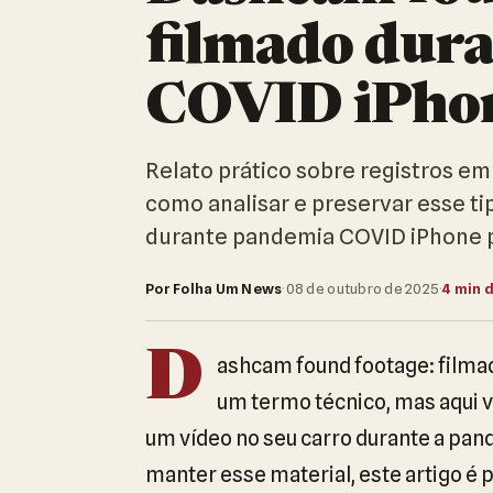
filmado dur
COVID iPho
Relato prático sobre registros em
como analisar e preservar esse t
durante pandemia COVID iPhone 
Por Folha Um News
·
08 de outubro de 2025
·
4 min d
D
ashcam found footage: film
um termo técnico, mas aqui 
um vídeo no seu carro durante a pand
manter esse material, este artigo é 