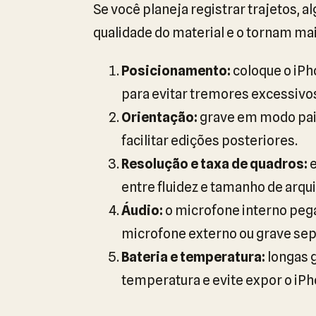
Se você planeja registrar trajetos,
qualidade do material e o tornam mais
Posicionamento:
coloque o iPh
para evitar tremores excessivo
Orientação:
grave em modo pais
facilitar edições posteriores.
Resolução e taxa de quadros:
e
entre fluidez e tamanho de arqui
Áudio:
o microfone interno pega 
microfone externo ou grave sep
Bateria e temperatura:
longas 
temperatura e evite expor o iPho